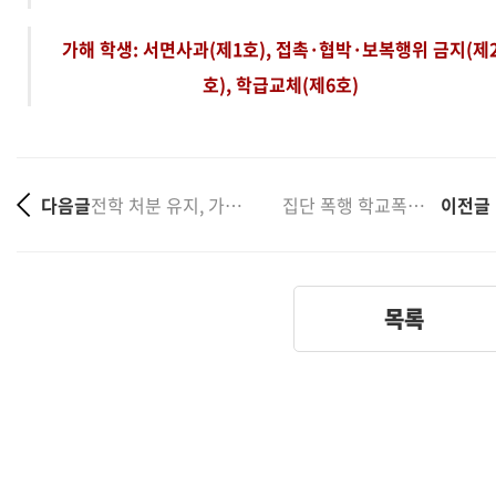
가해 학생
: 서면사과(제1호), 접촉·협박·보복행위 금지(제
호), 학급교체(제6호)
다음글
전학 처분 유지, 가해학생 집행정지 신청 기각 성공사례
집단 폭행 학교폭력 사건, 가해학생 3명 모두 학급교체....
이전글
목록