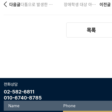
다음글
다툼으로 발생한 피해학생의 6주 전치, 폭행치상 심리불....
장애학생 대상 아동학대 담임교사 벌금 선고 사례
이전글
목록
전화상담
02-582-6811
010-6740-8785