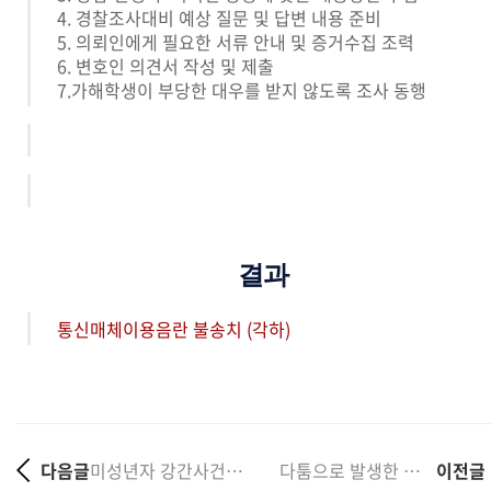
4. 경찰조사대비 예상 질문 및 답변 내용 준비
5. 의뢰인에게 필요한 서류 안내 및 증거수집 조력
6. 변호인 의견서 작성 및 제출
7.가해학생이 부당한 대우를 받지 않도록 조사 동행
결과
통신매체이용음란 불송치 (각하)
다음글
미성년자 강간사건 형사재판이 아닌 소년재판 1호 감호위....
다툼으로 발생한 피해학생의 6주 전치, 폭행치상 심리불....
이전글