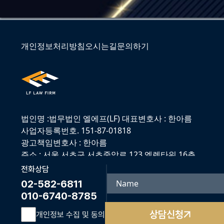
개인정보처리방침
오시는길
문의하기
법인명 :법무법인 엘에프(LF) 대표변호사 : 한아름
사업자등록번호. 151-87-01818
광고책임변호사 : 한아름
주소 : 서울 서초구 서초중앙로 123 엘렌타워 16층
전화 : 02-582-6811 팩스 : 02-582-7346
전화상담
이메일 : arhan@lflaw.co.kr
02-582-6811
© 2025 법무법인 LF All rights reserved.
010-6740-8785
상담신청
개인정보 수집 및 동의